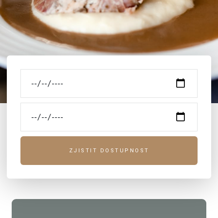
Rodinná atmosféra
Hotel je v rodinném provozu již 35 let a snažíme
ZJISTIT DOSTUPNOST
se, aby se u nás hosté cítili jako doma.
VÍCE O HOTELU