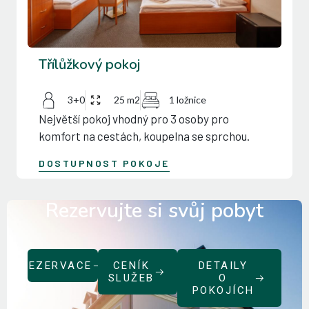
Třílůžkový pokoj
3+0
25 m2
1 ložnice
Největší pokoj vhodný pro 3 osoby pro
komfort na cestách, koupelna se sprchou.
DOSTUPNOST POKOJE
Rezervujte si svůj pobyt
REZERVACE
CENÍK
DETAILY
SLUŽEB
O
POKOJÍCH