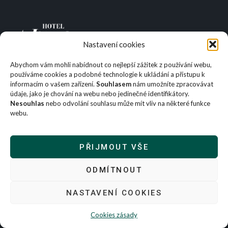
Nastavení cookies
Příjemné ubytování v rodinné atmosféře. Najdete
Abychom vám mohli nabídnout co nejlepší zážitek z používání webu,
u nás pohodlné pokoje, kvalitní jídlo a klidné zázemí
používáme cookies a podobné technologie k ukládání a přístupu k
pro váš pobyt v Konstantinových lázních.
informacím o vašem zařízení.
Souhlasem
nám umožníte zpracovávat
údaje, jako je chování na webu nebo jedinečné identifikátory.
Nesouhlas
nebo odvolání souhlasu může mít vliv na některé funkce
webu.
Menu
Odkazy
PŘIJMOUT VŠE
Cookies
Domů
Ubytování
Zásady ochrany
ODMÍTNOUT
osobních údajů
Eventy
NASTAVENÍ COOKIES
Výhodné balíčky
Platební a storno
podmínky
Gastronomie
Cookies zásady
Galerie