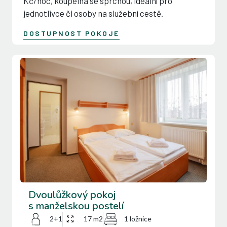
Kč/noc, koupelna se sprchou, ideální pro
jednotlivce či osoby na služební cestě.
DOSTUPNOST POKOJE
Dvoulůžkový pokoj
s manželskou postelí
2+1
17 m2
1 ložnice