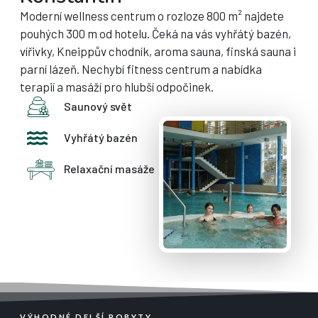
Moderní wellness centrum o rozloze 800 m² najdete
pouhých 300 m od hotelu. Čeká na vás vyhřátý bazén,
vířivky, Kneippův chodník, aroma sauna, finská sauna i
parní lázeň. Nechybí fitness centrum a nabídka
terapií a masáží pro hlubší odpočinek.
Saunový svět
Vyhřátý bazén
Relaxační masáže
VÝHODNÉ DELŠÍ POBYTY