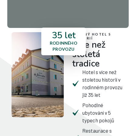
35
 let
ÚTULNÝ HOTEL S
HISTORIÍ
Více než
RODINNÉHO
PROVOZU
stoletá
tradice
Hotel s více než
stoletou historií v
rodinném provozu
již 35 let
Pohodlné
ubytování v 5
typech pokojů
Restaurace s