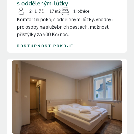
s oddělenými lůžky
2+1
17 m2
1 ložnice
Komfortní pokoj s oddělenými lůžky, vhodný i
pro osoby na služebních cestách, možnost
přistýlky za 400 Kč/noc.
DOSTUPNOST POKOJE