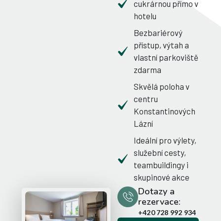
cukrárnou přímo v
hotelu
Bezbariérový
přístup, výtah a
vlastní parkoviště
zdarma
Skvělá poloha v
centru
Konstantinových
Lázní
Ideální pro výlety,
služební cesty,
teambuildingy i
skupinové akce
Dotazy a
rezervace:
+420 728 992 934