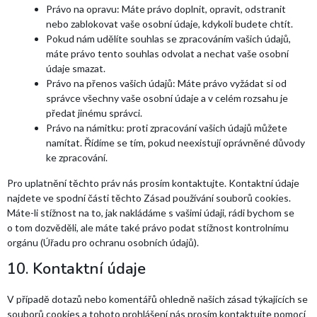
Právo na opravu: Máte právo doplnit, opravit, odstranit
nebo zablokovat vaše osobní údaje, kdykoli budete chtít.
Pokud nám udělíte souhlas se zpracováním vašich údajů,
máte právo tento souhlas odvolat a nechat vaše osobní
údaje smazat.
Právo na přenos vašich údajů: Máte právo vyžádat si od
správce všechny vaše osobní údaje a v celém rozsahu je
předat jinému správci.
Právo na námitku: proti zpracování vašich údajů můžete
namítat. Řídíme se tím, pokud neexistují oprávněné důvody
ke zpracování.
Pro uplatnění těchto práv nás prosím kontaktujte. Kontaktní údaje
najdete ve spodní části těchto Zásad používání souborů cookies.
Máte-li stížnost na to, jak nakládáme s vašimi údaji, rádi bychom se
o tom dozvěděli, ale máte také právo podat stížnost kontrolnímu
orgánu (Úřadu pro ochranu osobních údajů).
10. Kontaktní údaje
V případě dotazů nebo komentářů ohledně našich zásad týkajících se
souborů cookies a tohoto prohlášení nás prosím kontaktujte pomocí