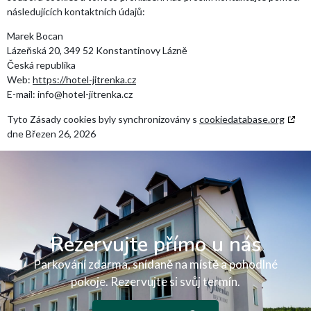
následujících kontaktních údajů:
Marek Bocan
Lázeňská 20, 349 52 Konstantinovy Lázně
Česká republika
Web:
https://hotel-jitrenka.cz
E-mail:
info@
hotel-jitrenka.cz
Tyto Zásady cookies byly synchronizovány s
cookiedatabase.org
dne Březen 26, 2026
Rezervujte přímo u nás
Parkování zdarma, snídaně na místě a pohodlné
pokoje. Rezervujte si svůj termín.