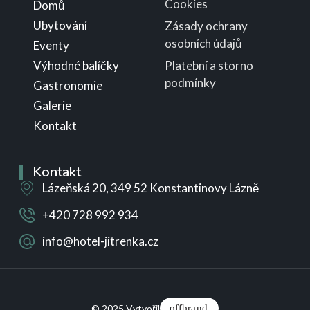
Cookies
Domů
Ubytování
Zásady ochrany
osobních údajů
Eventy
Výhodné balíčky
Platební a storno
podmínky
Gastronomie
Galerie
Kontakt
Kontakt
Lázeňská 20, 349 52 Konstantinovy Lázně
+420 728 992 934
info@hotel-jitrenka.cz
o
f
f
b
r
a
n
d
© 2025 Vytvořil