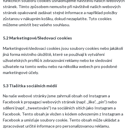
funkčních souborů cookies usnadňujeme návštěvu našich webových
stránek. Tímto způsobem nemusíte při návštěvě našich webových
stránek opakovaně zadávat stejné informace a například položky
zůstanou v nákupním košíku, dokud nezaplatíte. Tyto cookies
můžeme umístit bez vašeho souhlasu.
5.2 Marketingové/Sledovací cookies
Marketingové/sledovací cookies jsou soubory cookies nebo jakákoli
jiná forma místního úložiště, které se používají k vytváření
uživatelských profilů k zobrazování reklamy nebo ke sledování
uživatele na tomto webu nebo na několika webech pro podobné
marketingové účely.
5.3 Tlačítka sociálních médií
Na naše webové stránky jsme zahrnuli obsah od Instagram a
Facebook k propagaci webových stránek (např. „like“, „pin“) nebo
sdílení (např. „tweetování“) na sociálních sítích jako Instagram a
Facebook. Tento obsah je vložen s kódem odvozeným z Instagram a
Facebook a umísťuje soubory cookie. Tento obsah může ukládat a
zpracovávat určité informace pro personalizovanou reklamu.