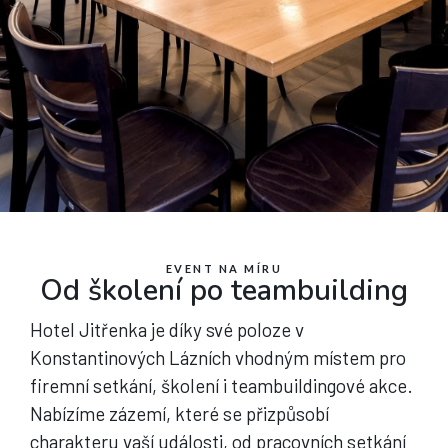
Firemní akce či oslavy
EVENT NA MÍRU
Od školení po teambuilding
Hledáte prostor pro firemní akci, školení,
teambuilding nebo svatbu či oslavu? Ozvěte se
nám a společně najdeme to nejlepší řešení!
Hotel Jitřenka je díky své poloze v
Konstantinových Lázních vhodným místem pro
firemní setkání, školení i teambuildingové akce.
VÍCE O AKCÍCH
Nabízíme zázemí, které se přizpůsobí
charakteru vaší události, od pracovních setkání