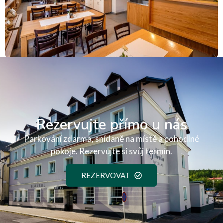
Rezervujte přímo u nás
Parkování zdarma, snídaně na místě a pohodlné
pokoje. Rezervujte si svůj termín.
REZERVOVAT