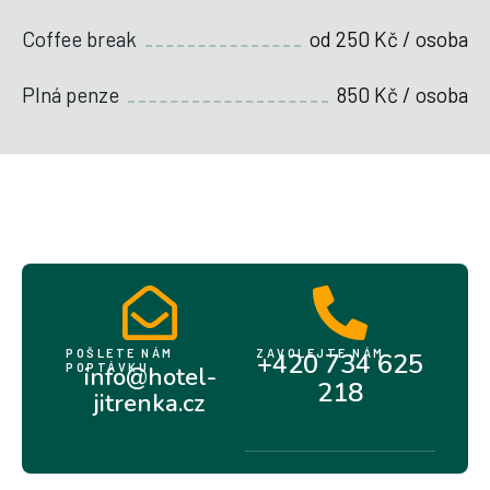
Coffee break
od 250 Kč / osoba
Plná penze
850 Kč / osoba
POŠLETE NÁM
ZAVOLEJTE NÁM
+420 734 625
POPTÁVKU
info@hotel-
218
jitrenka.cz